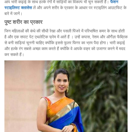
आप भारी कढ़ाई के साथ हल्के रंगों में साड़ियों का विकल्प भी चुन सकती हैं।
फैशन
स्टाइलिस्ट
क्लासेस
लें और अपने शरीर के प्रकार के आधार पर स्टाइलिंग आउटफिट के
बारे में जानें।
पुष्ट
शरीर
का
प्रकार
जिन महिलाओं की कंधे की सीधी रेखा और पसली पिंजरे में परिभाषित कमर के साथ होती
है और एक सपाट पेट एथलेटिक फ्रेम में आतें हैं । उन्हें कपास, रेशम और ऑर्गॅज़ा फैब्रिक
से बनी साड़ियां चुननी चाहिए क्योंकि इससे फुलर फिगर का भ्रम पैदा होगा। भारी कढ़ाई
और हल्के रंग सबसे अच्छा काम करते हैं क्योंकि वे आपके वक्र को उजागर करने में मदद
कर सकते हैं।