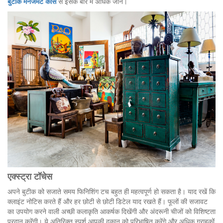
बुटीक मैनेजमेंट कोर्स
से इसके बारे में अधिक जानें।
एक्स्ट्रा
टॉचेस
अपने बुटीक को सजाते समय फिनिशिंग टच बहुत ही महत्वपूर्ण हो सकता है। याद रखें कि
क्लाइंट नोटिस करते हैं और हर छोटी से छोटी डिटेल याद रखते हैं। फूलों की सजावट
का उपयोग करने वाली अच्छी कलाकृति आकर्षक दिखेंगी और अंदरूनी चीजों को विशिष्टता
प्रदान करेंगी। ये अतिरिक्त स्पर्श आपकी दुकान को परिभाषित करेंगे और अधिक ग्राहकों