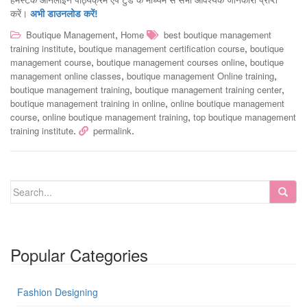
हैमस्टेक ऑनलाइन पाठ्यक्रम एप टुडे के माध्यम से सभी आवश्यक जानकारी प्राप्त
करें।
अभी डाउनलोड करें!
,
Boutique Management
Home
best boutique management
,
,
training institute
boutique management certification course
boutique
,
,
management course
boutique management courses online
boutique
,
,
management online classes
boutique management Online training
,
,
boutique management training
boutique management training center
,
boutique management training in online
online boutique management
,
,
course
online boutique management training
top boutique management
.
.
training institute
permalink
Popular Categories
Fashion Designing