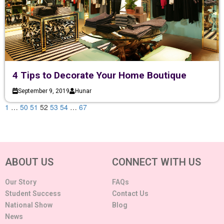
4 Tips to Decorate Your Home Boutique
September 9, 2019
Hunar
1
…
50
51
52
53
54
…
67
ABOUT US
CONNECT WITH US
Our Story
FAQs
Student Success
Contact Us
National Show
Blog
News