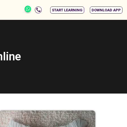
START LEARNING
DOWNLOAD APP
nline