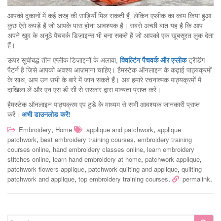
आपको दुकानों में कई तरह की साड़ियाँ मिल सकती हैं, लेकिन एप्लीक का काम किया हुआ
कुछ ऐसे कपड़ें हैं जो आपके पास होना आवश्यक है। सबसे अच्छी बात यह है कि आप
अपने खुद के अनूठे पैचवर्क डिज़ाइन्स भी बना सकते हैं जो आपको एक खूबसूरत लुक देता
हैं।
ऊपर सूचीबद्ध तीन एप्लीक डिज़ाइनों के अलावा,
क्विल्टिंग पैचवर्क और एप्लीक
ट्रेंडिंग
पैटर्न है जिसे आपको अवश्य आज़माना चाहिए। हैमस्टेक ऑनलाइन के कढ़ाई पाठ्यक्रमों
के साथ, आप उन सभी के बारे में जान सकते हैं। अब हमारे रचनात्मक पाठ्यक्रमों में
दाखिला लें और एन.एस.डी.सी से सरकार द्वारा मान्यता प्राप्त करें।
हैमस्टेक ऑनलाइन पाठ्यक्रम एप टुडे के माध्यम से सभी आवश्यक जानकारी प्राप्त
करें।
अभी डाउनलोड करें!
,
,
Embroidery
Home
applique and patchwork
applique
,
,
patchwork
best embroidery training courses
embroidery training
,
,
courses online
hand embroidery classes online
learn embroidery
,
,
,
stitches online
learn hand embroidery at home
patchwork applique
,
,
patchwork flowers applique
patchwork quilting and applique
quilting
,
.
.
patchwork and applique
top embroidery training courses
permalink